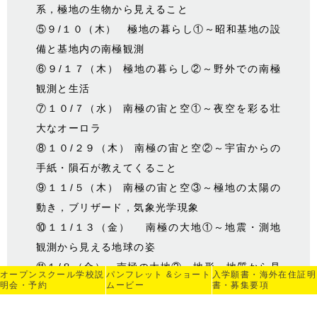
系，極地の生物から見えること
⑤９/１０（木） 極地の暮らし①～昭和基地の設
備と基地内の南極観測
⑥９/１７（木） 極地の暮らし②～野外での南極
観測と生活
⑦１０/７（水） 南極の宙と空①～夜空を彩る壮
大なオーロラ
⑧１０/２９（木） 南極の宙と空②～宇宙からの
手紙・隕石が教えてくること
⑨１１/５（木） 南極の宙と空③～極地の太陽の
動き，ブリザード，気象光学現象
⑩１１/１３（金） 南極の大地①～地震・測地
観測から見える地球の姿
⑪１/８（金） 南極の大地②～地形・地質から見
オープンスクール
学校説
パンフレット &
ショート
入学願書・海外在住
証明
明会・予約
ムービー
書・募集要項
える大地の変化
⑫１/１４（木） 地球環境の窓としての南極～地