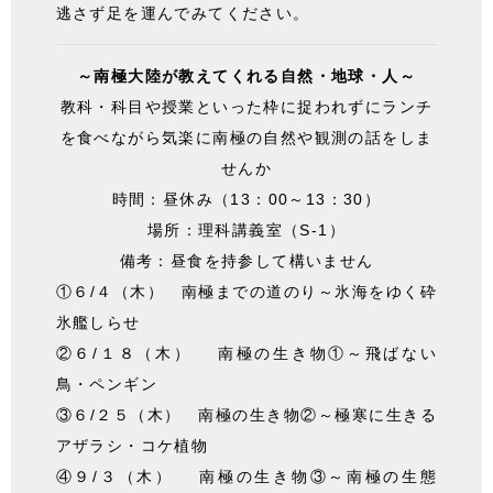
逃さず足を運んでみてください。
～南極大陸が教えてくれる自然・地球・人～
教科・科目や授業といった枠に捉われずにランチ
を食べながら気楽に南極の自然や観測の話をしま
せんか
時間：昼休み（13：00～13：30）
場所：理科講義室（S-1）
備考：昼食を持参して構いません
①６/４（木） 南極までの道のり～氷海をゆく砕
氷艦しらせ
②６/１８（木） 南極の生き物①～飛ばない
鳥・ペンギン
③６/２５（木） 南極の生き物②～極寒に生きる
アザラシ・コケ植物
④９/３（木） 南極の生き物③～南極の生態