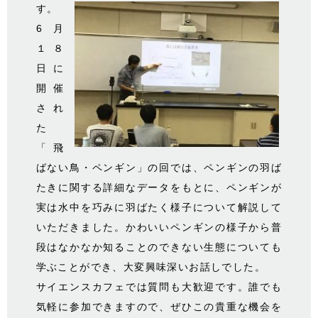
す。
6月
１８
日に
開催
され
た
「飛
ばない鳥・ペンギン」の回では、ペンギンの羽ば
たきに関する詳細なデータをもとに、ペンギンが
実は水中を巧みに羽ばたく様子について解説して
いただきました。かわいいペンギンの様子から普
段はなかなか知ることのできない生態についても
学ぶことができ、大変興味深いお話しでした。
サイエンスカフェでは質問も大歓迎です。誰でも
気軽に参加できますので、ぜひこの貴重な機会を