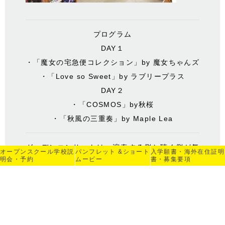
プログラム
DAY１
・「魔女の宅急便コレクション」by 魔女ちゃんズ
・「Love so Sweet」by ラブリープラス
DAY２
・「COSMOS」by秋桜
・「秋風の三重奏」by Maple Lea
ガーデンコンサートは、演奏する側と聴く側が気
オープンスクール
学校説
パンフレット &
ショート
入学願書・海外在住
証明
明会・予約
ムービー
書・募集要項
軽に音楽を共有できる貴重な機会です。今後の開
催もぜひ楽しみにしてください。